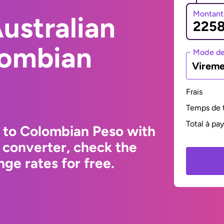
Montant
ustralian
lombian
Mode de
Vireme
Frais
Temps de t
Total à pa
r to Colombian Peso with
 converter, check the
ge rates for free.