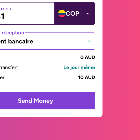
 reçu
COP
 réception
nt bancaire
0 AUD
ransfert
Le jour même
yer
10 AUD
Send Money