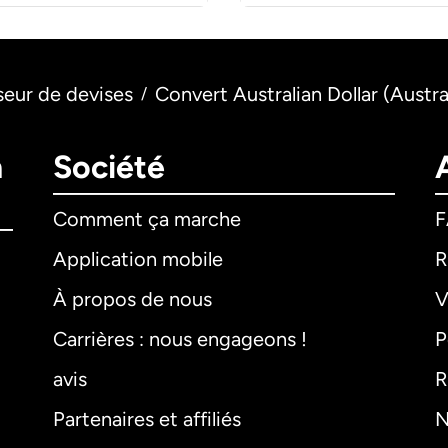
seur de devises
Convert Australian Dollar (Austr
/
n
Société
Comment ça marche
Application mobile
R
À propos de nous
V
Carrières : nous engageons !
P
avis
R
Partenaires et affiliés
N