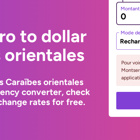
Montant
o to dollar
Mode de
Rechar
 orientales
Pour voi
Montserr
applicat
s Caraïbes orientales
rency converter, check
hange rates for free.