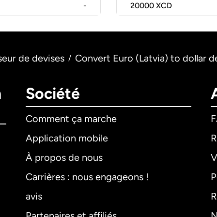
-
20000
XCD
seur de devises
Convert Euro (Latvia) to dollar d
/
n
Société
Comment ça marche
Application mobile
R
À propos de nous
V
Carrières : nous engageons !
P
avis
R
Partenaires et affiliés
N