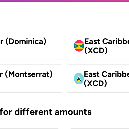
ar (Dominica)
East Caribb
(XCD)
r (Montserrat)
East Caribbe
(XCD)
 for different amounts