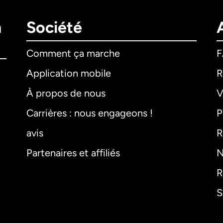
n
Société
Comment ça marche
Application mobile
R
À propos de nous
V
Carrières : nous engageons !
P
avis
R
Partenaires et affiliés
N
R
S