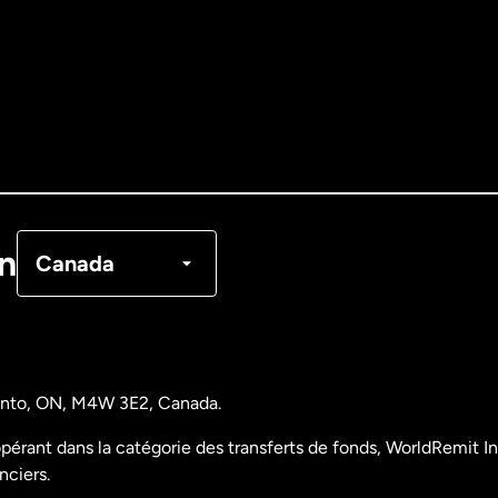
Allemagne
Australie
Canada
English
Canada
Français
on
Canada
Danemark
Espagne
ronto, ON, M4W 3E2, Canada.
États-Unis
English
pérant dans la catégorie des transferts de fonds, WorldRemit Inc
nciers.