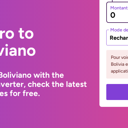
Montant
ro to
Mode de
Rechar
viano
Pour voi
Bolivia 
applicat
Boliviano with the
erter, check the latest
s for free.