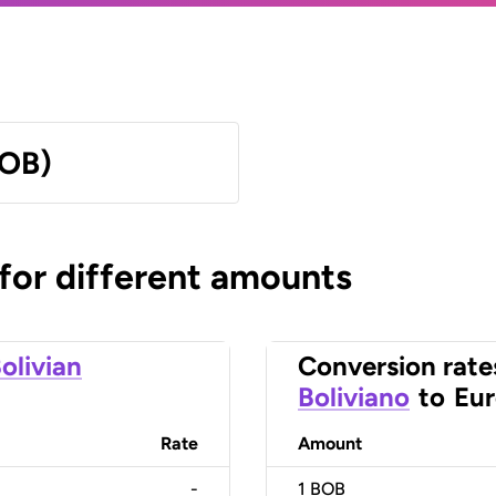
BOB)
 for different amounts
olivian
Conversion rate
Boliviano
to
Eu
Rate
Amount
-
1
BOB