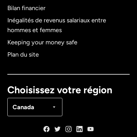
Bilan financier
International
English
Inégalités de revenus salariaux entre
hommes et femmes
Keeping your money safe
Allemagne
Plan du site
Australie
Canada
English
Choisissez votre région
Canada
Français
Canada
Danemark