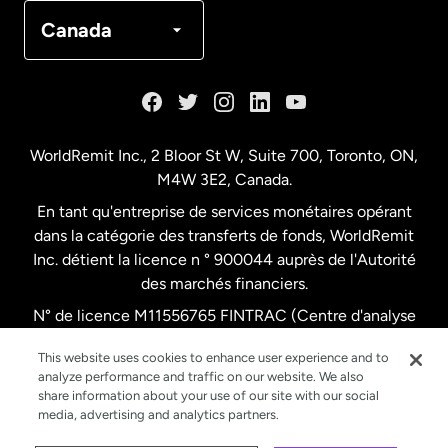
Canada
Français
Canada
Danemark
Espagne
WorldRemit Inc., 2 Bloor St W, Suite 700, Toronto, ON,
M4W 3E2, Canada.
États-Unis
English
En tant qu'entreprise de services monétaires opérant
dans la catégorie des transferts de fonds, WorldRemit
États-Unis
Español
Inc. détient la licence n ° 900044 auprès de l'Autorité
des marchés financiers.
N° de licence M11556765 FINTRAC (Centre d'analyse
France
des opérations et déclarations financières du Canada)
This website uses cookies to enhance user experience and to
analyze performance and traffic on our website. We also
Malaisie
share information about your use of our site with our social
media, advertising and analytics partners.
Nouvelle-Zélande