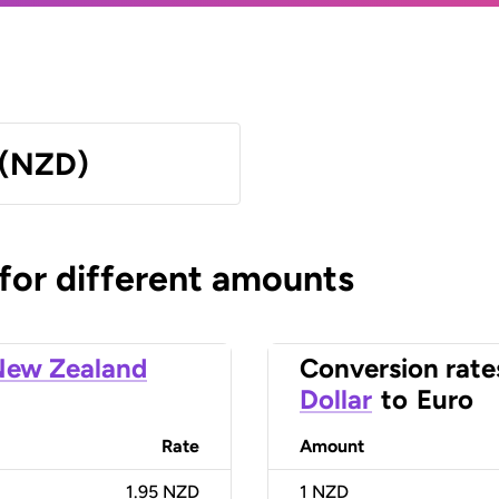
 (NZD)
 for different amounts
New Zealand
Conversion rate
Dollar
to
Euro
Rate
Amount
1.95 NZD
1
NZD