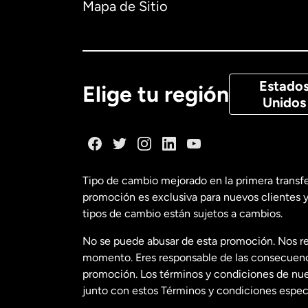
Mapa de Sitio
Canadá
Eng
Canadá
Fra
Estado
Elige tu región
Unidos
Dinamarca
España
Tipo de cambio mejorado en la primera transf
promoción es exclusiva para nuevos clientes y
Estados Uni
tipos de cambio están sujetos a cambios.
No se puede abusar de esta promoción. Nos re
Estados Uni
momento. Eres responsable de las consecuencia
promoción. Los términos y condiciones de nues
junto con estos Términos y condiciones especí
Francia