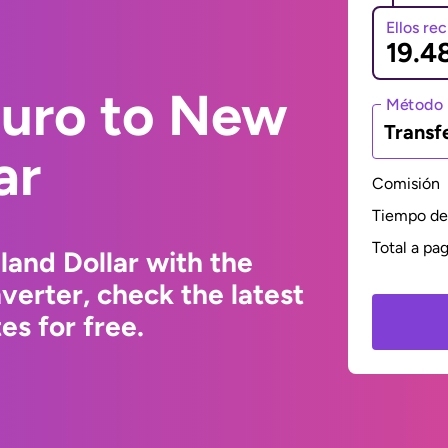
Ellos re
Euro to New
Método 
Transf
ar
Comisión
Tiempo de 
Total a pa
and Dollar with the
erter, check the latest
s for free.