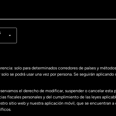
lish
nçais
s
erencia: solo para determinados corredores de países y métodos
 solo se podrá usar una vez por persona. Se seguirán aplicando 
dos
English
servamos el derecho de modificar, suspender o cancelar esta 
dos
Español
s fiscales personales y del cumplimiento de las leyes aplicab
tro sitio web y nuestra aplicación móvil, que se encuentran a 
ficos.