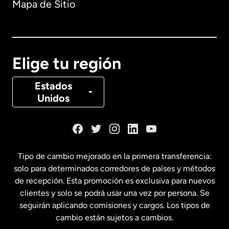
Mapa de Sitio
Australia
Canadá
English
Elige tu región
Canadá
Français
Estados
Unidos
Dinamarca
España
Tipo de cambio mejorado en la primera transferencia:
solo para determinados corredores de países y métodos
Estados Unidos
English
de recepción. Esta promoción es exclusiva para nuevos
clientes y solo se podrá usar una vez por persona. Se
seguirán aplicando comisiones y cargos. Los tipos de
Estados Unidos
Español
cambio están sujetos a cambios.