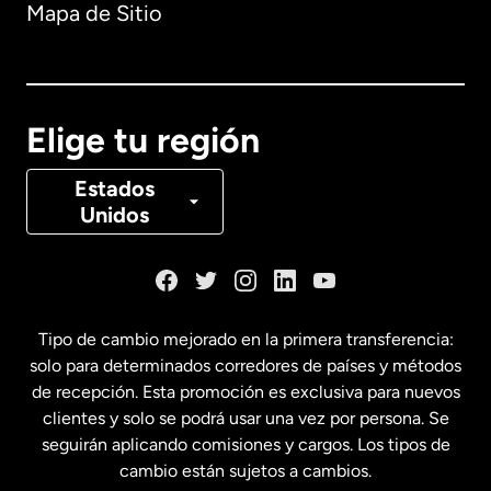
Mapa de Sitio
Australia
Canadá
English
Elige tu región
Canadá
Français
Estados
Unidos
Dinamarca
España
Tipo de cambio mejorado en la primera transferencia:
solo para determinados corredores de países y métodos
Estados Unidos
English
de recepción. Esta promoción es exclusiva para nuevos
clientes y solo se podrá usar una vez por persona. Se
seguirán aplicando comisiones y cargos. Los tipos de
Estados Unidos
Español
cambio están sujetos a cambios.