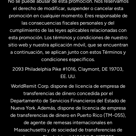
No se puede abusar de esta promoción. Nos reservamos
Francia
el derecho de modificar, suspender o cancelar esta
promoción en cualquier momento. Eres responsable de
las consecuencias fiscales personales y del
Malasia
cumplimiento de las leyes aplicables relacionadas con
esta promoción. Los términos y condiciones de nuestro
Nueva Zelanda
sitio web y nuestra aplicación móvil, que se encuentran
a continuación, se aplican junto con estos Términos y
condiciones específicos.
Países Bajos
2093 Philadelphia Pike #1016, Claymont, DE 19703,
EE. UU.
Reino Unido
WorldRemit Corp. dispone de licencia de empresa de
transferencias de dinero concedida por el
Suecia
Departamento de Servicios Financieros del Estado de
Nueva York. Además, dispone de licencia de empresa
de transferencias de dinero en Puerto Rico (TM-055),
de agente de remesas internacionales en
Massachusetts y de sociedad de transferencias de