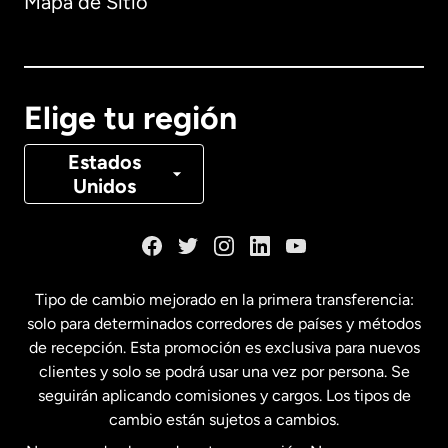
Mapa de Sitio
Australia
Canadá
English
Elige tu región
Canadá
Français
Estados
Unidos
Dinamarca
España
Tipo de cambio mejorado en la primera transferencia:
solo para determinados corredores de países y métodos
Estados Unidos
English
de recepción. Esta promoción es exclusiva para nuevos
clientes y solo se podrá usar una vez por persona. Se
seguirán aplicando comisiones y cargos. Los tipos de
Estados Unidos
Español
cambio están sujetos a cambios.