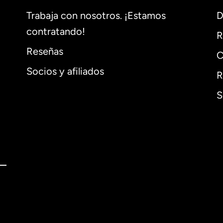
Trabaja con nosotros. ¡Estamos
D
contratando!
R
Reseñas
C
Socios y afiliados
R
S