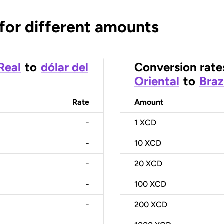
 for different amounts
 Real
to
dólar del
Conversion rate
Oriental
to
Braz
Rate
Amount
-
1
XCD
-
10
XCD
-
20
XCD
-
100
XCD
-
200
XCD