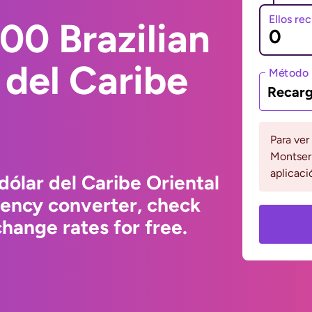
Ellos re
00 Brazilian
 del Caribe
Método 
Recarg
Para ver
Montserr
aplicaci
dólar del Caribe Oriental
rency converter, check
hange rates for free.