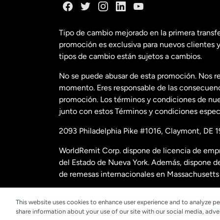
España
Tipo de cambio mejorado en la primera transf
promoción es exclusiva para nuevos clientes y
Estados Uni
tipos de cambio están sujetos a cambios.
No se puede abusar de esta promoción. Nos re
Estados Uni
momento. Eres responsable de las consecuencia
promoción. Los términos y condiciones de nues
junto con estos Términos y condiciones especí
Francia
2093 Philadelphia Pike #1016, Claymont, DE 1
Malasia
WorldRemit Corp. dispone de licencia de empr
del Estado de Nueva York. Además, dispone de
Nueva Zela
de remesas internacionales en Massachusetts 
Para obtener datos e información adicional sob
This website uses cookies to enhance user experience and to analyze pe
Países Bajos
share information about your use of our site with our social media, adver