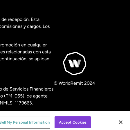
 de recepción. Esta
comisiones y cargos. Los
promoción en cualquier
les relacionadas con esta
continuación, se aplican
© WorldRemit 2024
 de Servicios Financieros
ico (TM-055), de agente
º NMLS: 1179663.
isclosures
.
Sell My Personal Information
Accept Cookies