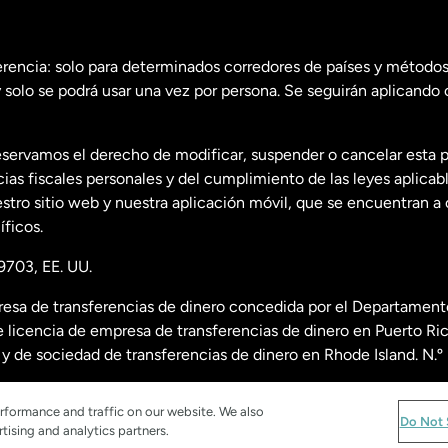
erencia: solo para determinados corredores de países y métodos
 solo se podrá usar una vez por persona. Se seguirán aplicando 
dos
English
servamos el derecho de modificar, suspender o cancelar esta 
dos
Español
s fiscales personales y del cumplimiento de las leyes aplicab
tro sitio web y nuestra aplicación móvil, que se encuentran a 
ficos.
9703, EE. UU.
esa de transferencias de dinero concedida por el Departamento
 licencia de empresa de transferencias de dinero en Puerto R
nda
y de sociedad de transferencias de dinero en Rhode Island. N.
re licencias, visita
https://www.worldremit.com/es/about-us/d
rformance and traffic on our website. We also
Do Not 
tising and analytics partners.