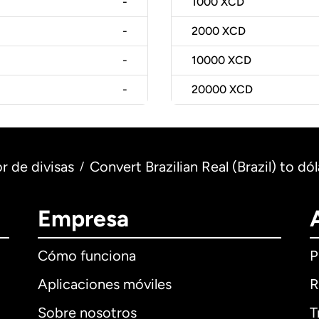
-
1000
XCD
-
2000
XCD
-
10000
XCD
-
20000
XCD
r de divisas
Convert Brazilian Real (Brazil) to dó
/
Empresa
Cómo funciona
P
Aplicaciones móviles
R
Sobre nosotros
T