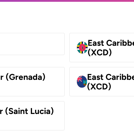
East Caribb
(XCD)
ar (Grenada)
East Caribb
(XCD)
r (Saint Lucia)