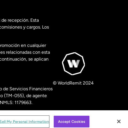
 de recepción. Esta
comisiones y cargos. Los
promoción en cualquier
les relacionadas con esta
continuación, se aplican
© WorldRemit 2024
 de Servicios Financieros
ico (TM-055), de agente
º NMLS: 1179663.
isclosures
.
Sell My Personal Information
Accept Cookies