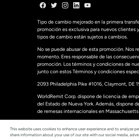
España
Tipo de cambio mejorado en la primera transf
promoción es exclusiva para nuevos clientes y
Estados Uni
tipos de cambio están sujetos a cambios.
No se puede abusar de esta promoción. Nos re
Estados Uni
momento. Eres responsable de las consecuencia
promoción. Los términos y condiciones de nues
junto con estos Términos y condiciones especí
Francia
2093 Philadelphia Pike #1016, Claymont, DE 1
Malasia
WorldRemit Corp. dispone de licencia de empr
del Estado de Nueva York. Además, dispone de
Nueva Zela
de remesas internacionales en Massachusetts 
Para obtener datos e información adicional sob
This website uses cookies to enhance user experience and to analyze pe
Países Bajos
share information about your use of our site with our social media, adver