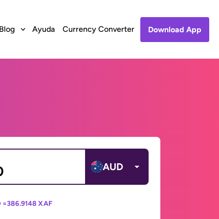
Blog
Ayuda
Currency Converter
Download App
AUD
 =
386.9148 XAF