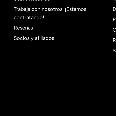
Trabaja con nosotros. ¡Estamos
D
contratando!
R
Reseñas
C
Socios y afiliados
R
S