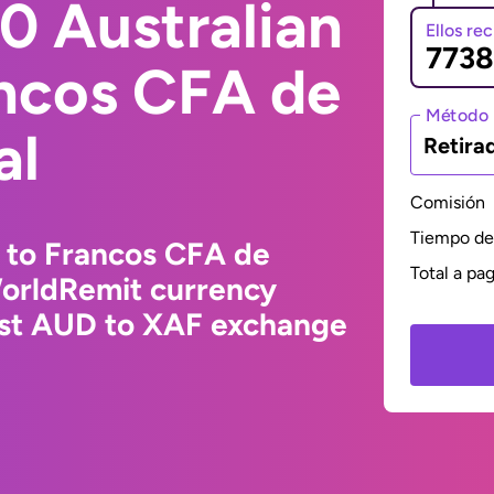
0 Australian
Ellos re
ancos CFA de
Método 
al
Retira
Comisión
Tiempo de 
r to Francos CFA de
Total a pa
WorldRemit currency
test AUD to XAF exchange