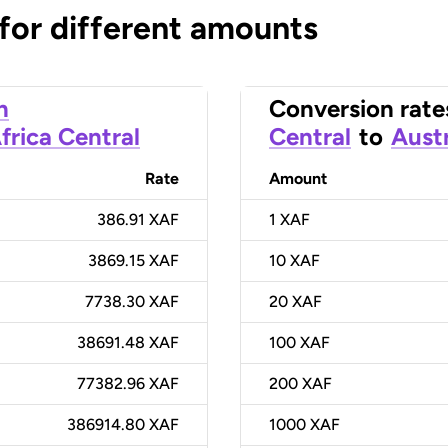
 for different amounts
n
Conversion rate
frica Central
Central
to
Austr
Rate
Amount
386.91 XAF
1
XAF
3869.15 XAF
10
XAF
7738.30 XAF
20
XAF
38691.48 XAF
100
XAF
77382.96 XAF
200
XAF
386914.80 XAF
1000
XAF