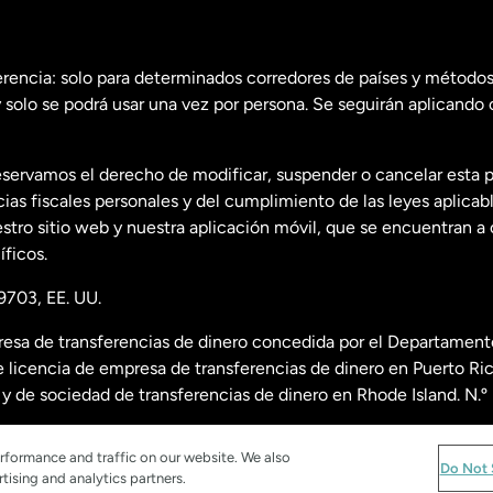
erencia: solo para determinados corredores de países y métodos
 solo se podrá usar una vez por persona. Se seguirán aplicando 
dos
English
servamos el derecho de modificar, suspender o cancelar esta 
dos
Español
s fiscales personales y del cumplimiento de las leyes aplicab
tro sitio web y nuestra aplicación móvil, que se encuentran a 
ficos.
9703, EE. UU.
esa de transferencias de dinero concedida por el Departamento
 licencia de empresa de transferencias de dinero en Puerto R
nda
y de sociedad de transferencias de dinero en Rhode Island. N.
re licencias, visita
https://www.worldremit.com/es/about-us/d
rformance and traffic on our website. We also
Do Not 
tising and analytics partners.