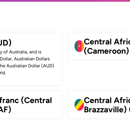
Central Afr
AUD)
(Cameroon)
y of Australia, and is
ollar, Australian Dollars
 the Australian Dollar (AUD)
ld.
franc (Central
Central Afr
AF)
Brazzaville)