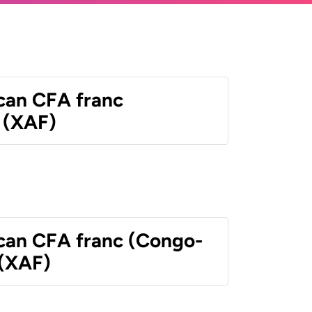
ican CFA franc
 (XAF)
ican CFA franc (Congo-
 (XAF)