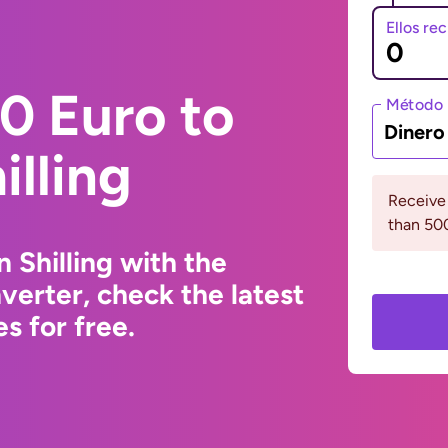
Ellos re
0 Euro to
Método 
Dinero
illing
Receive
than 5
 Shilling with the
erter, check the latest
s for free.