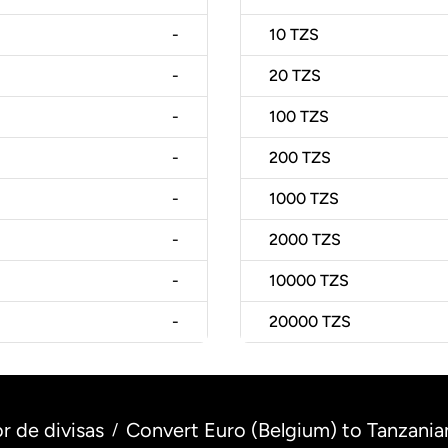
-
10
TZS
-
20
TZS
-
100
TZS
-
200
TZS
-
1000
TZS
-
2000
TZS
-
10000
TZS
-
20000
TZS
r de divisas
Convert Euro (Belgium) to Tanzanian
/