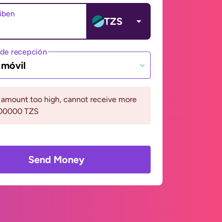
ciben
TZS
de recepción
 móvil
 amount too high, cannot receive more
000000 TZS
Send Money