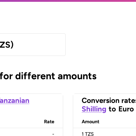
TZS)
 for different amounts
anzanian
Conversion rate
Shilling
to
Euro
Rate
Amount
-
1
TZS