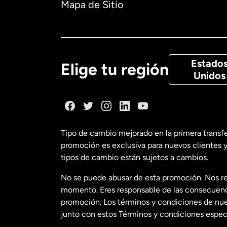
Mapa de Sitio
Canadá
Eng
Canadá
Fra
Estado
Elige tu región
Unidos
Dinamarca
España
Tipo de cambio mejorado en la primera transf
promoción es exclusiva para nuevos clientes y
Estados Uni
tipos de cambio están sujetos a cambios.
No se puede abusar de esta promoción. Nos re
Estados Uni
momento. Eres responsable de las consecuencia
promoción. Los términos y condiciones de nues
junto con estos Términos y condiciones especí
Francia