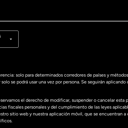
lish
nçais
s
erencia: solo para determinados corredores de países y métodos
 solo se podrá usar una vez por persona. Se seguirán aplicando 
dos
English
servamos el derecho de modificar, suspender o cancelar esta 
dos
Español
s fiscales personales y del cumplimiento de las leyes aplicab
tro sitio web y nuestra aplicación móvil, que se encuentran a 
ficos.