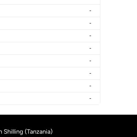
-
-
-
-
-
-
-
-
 Shilling (Tanzania)