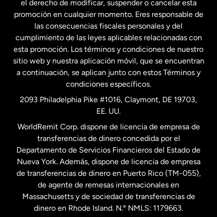
el derecho de modificar, suspender o cancelar esta
promoción en cualquier momento. Eres responsable de
las consecuencias fiscales personales y del
Malasia
cumplimiento de las leyes aplicables relacionadas con
esta promoción. Los términos y condiciones de nuestro
Nueva Zelanda
sitio web y nuestra aplicación móvil, que se encuentran
a continuación, se aplican junto con estos Términos y
condiciones específicos.
Países Bajos
2093 Philadelphia Pike #1016, Claymont, DE 19703,
EE. UU.
Reino Unido
WorldRemit Corp. dispone de licencia de empresa de
transferencias de dinero concedida por el
Suecia
Departamento de Servicios Financieros del Estado de
Nueva York. Además, dispone de licencia de empresa
de transferencias de dinero en Puerto Rico (TM-055),
de agente de remesas internacionales en
Massachusetts y de sociedad de transferencias de
dinero en Rhode Island. N.º NMLS: 1179663.