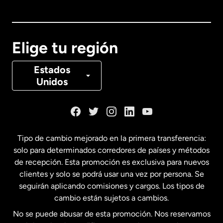
Australia
Canadá
English
Elige tu región
Canadá
Français
Estados
Unidos
Dinamarca
España
Tipo de cambio mejorado en la primera transferencia:
solo para determinados corredores de países y métodos
Estados Unidos
English
de recepción. Esta promoción es exclusiva para nuevos
clientes y solo se podrá usar una vez por persona. Se
seguirán aplicando comisiones y cargos. Los tipos de
Estados Unidos
Español
cambio están sujetos a cambios.
No se puede abusar de esta promoción. Nos reservamos
Francia