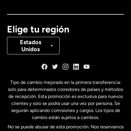
Australia
Canadá
English
Elige tu región
Canadá
Français
Estados
Unidos
Dinamarca
España
Tipo de cambio mejorado en la primera transferencia:
solo para determinados corredores de países y métodos
Estados Unidos
English
de recepción. Esta promoción es exclusiva para nuevos
clientes y solo se podrá usar una vez por persona. Se
seguirán aplicando comisiones y cargos. Los tipos de
Estados Unidos
Español
cambio están sujetos a cambios.
No se puede abusar de esta promoción. Nos reservamos
Francia