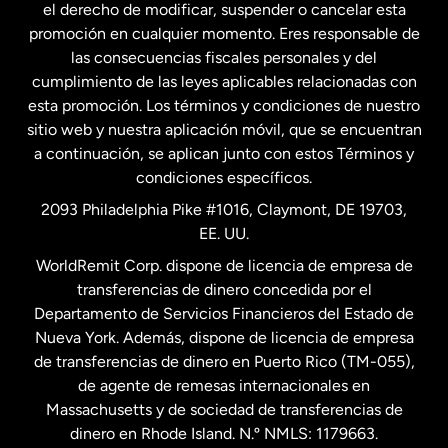
el derecho de modificar, suspender o cancelar esta
promoción en cualquier momento. Eres responsable de
las consecuencias fiscales personales y del
Malasia
cumplimiento de las leyes aplicables relacionadas con
esta promoción. Los términos y condiciones de nuestro
Nueva Zelanda
sitio web y nuestra aplicación móvil, que se encuentran
a continuación, se aplican junto con estos Términos y
condiciones específicos.
Países Bajos
2093 Philadelphia Pike #1016, Claymont, DE 19703,
EE. UU.
Reino Unido
WorldRemit Corp. dispone de licencia de empresa de
transferencias de dinero concedida por el
Suecia
Departamento de Servicios Financieros del Estado de
Nueva York. Además, dispone de licencia de empresa
de transferencias de dinero en Puerto Rico (TM-055),
de agente de remesas internacionales en
Massachusetts y de sociedad de transferencias de
dinero en Rhode Island. N.º NMLS: 1179663.