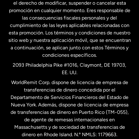
el derecho de modificar, suspender o cancelar esta
promoción en cualquier momento. Eres responsable de
las consecuencias fiscales personales y del
Malasia
cumplimiento de las leyes aplicables relacionadas con
esta promoción. Los términos y condiciones de nuestro
Nueva Zelanda
sitio web y nuestra aplicación móvil, que se encuentran
a continuación, se aplican junto con estos Términos y
condiciones específicos.
Países Bajos
2093 Philadelphia Pike #1016, Claymont, DE 19703,
EE. UU.
Reino Unido
WorldRemit Corp. dispone de licencia de empresa de
transferencias de dinero concedida por el
Suecia
Departamento de Servicios Financieros del Estado de
Nueva York. Además, dispone de licencia de empresa
de transferencias de dinero en Puerto Rico (TM-055),
de agente de remesas internacionales en
Massachusetts y de sociedad de transferencias de
dinero en Rhode Island. N.º NMLS: 1179663.