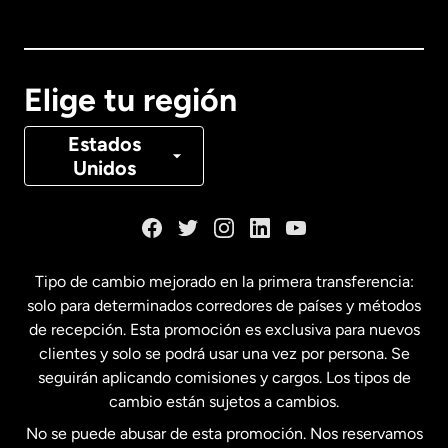
Australia
Canadá
English
Elige tu región
Canadá
Français
Estados
Unidos
Dinamarca
España
Tipo de cambio mejorado en la primera transferencia:
solo para determinados corredores de países y métodos
Estados Unidos
English
de recepción. Esta promoción es exclusiva para nuevos
clientes y solo se podrá usar una vez por persona. Se
seguirán aplicando comisiones y cargos. Los tipos de
Estados Unidos
Español
cambio están sujetos a cambios.
No se puede abusar de esta promoción. Nos reservamos
Francia