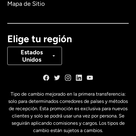
Mapa de Sitio
Australia
Canadá
English
Elige tu región
Canadá
Français
Estados
Unidos
Dinamarca
España
Tipo de cambio mejorado en la primera transferencia:
solo para determinados corredores de países y métodos
Estados Unidos
English
de recepción. Esta promoción es exclusiva para nuevos
clientes y solo se podrá usar una vez por persona. Se
seguirán aplicando comisiones y cargos. Los tipos de
Estados Unidos
Español
cambio están sujetos a cambios.