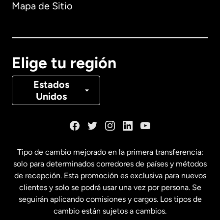
Mapa de Sitio
Australia
Canadá
English
Elige tu región
Canadá
Français
Estados
Unidos
Dinamarca
España
Tipo de cambio mejorado en la primera transferencia:
solo para determinados corredores de países y métodos
Estados Unidos
English
de recepción. Esta promoción es exclusiva para nuevos
clientes y solo se podrá usar una vez por persona. Se
seguirán aplicando comisiones y cargos. Los tipos de
Estados Unidos
Español
cambio están sujetos a cambios.