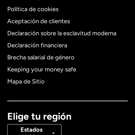
Política de cookies
Aceptación de clientes
Declaración sobre la esclavitud moderna
Internacional
English
Declaración financiera
Brecha salarial de género
Keeping your money safe
Alemania
Mapa de Sitio
Australia
Canadá
English
Elige tu región
Canadá
Français
Estados