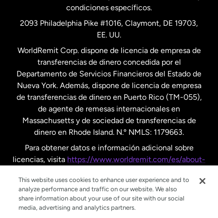
condiciones específicos.
Países Bajos
2093 Philadelphia Pike #1016, Claymont, DE 19703,
EE. UU.
Reino Unido
WorldRemit Corp. dispone de licencia de empresa de
transferencias de dinero concedida por el
Suecia
Departamento de Servicios Financieros del Estado de
Nueva York. Además, dispone de licencia de empresa
de transferencias de dinero en Puerto Rico (TM-055),
de agente de remesas internacionales en
Massachusetts y de sociedad de transferencias de
dinero en Rhode Island. N.º NMLS: 1179663.
Para obtener datos e información adicional sobre
licencias, visita
https://www.worldremit.com/es/about-
us/disclosures
.
This website uses cookies to enhance user experience and to
analyze performance and traffic on our website. We also
share information about your use of our site with our social
media, advertising and analytics partners.