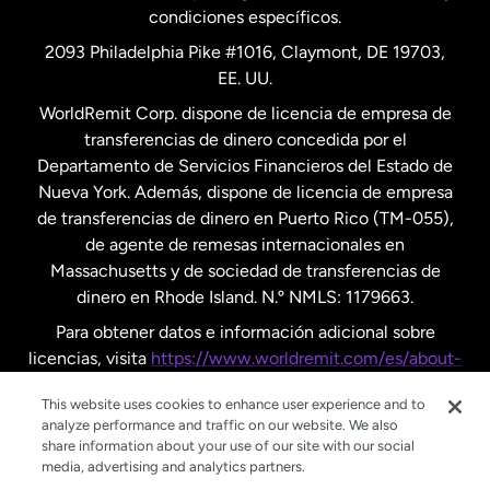
condiciones específicos.
Países Bajos
2093 Philadelphia Pike #1016, Claymont, DE 19703,
EE. UU.
Reino Unido
WorldRemit Corp. dispone de licencia de empresa de
transferencias de dinero concedida por el
Suecia
Departamento de Servicios Financieros del Estado de
Nueva York. Además, dispone de licencia de empresa
de transferencias de dinero en Puerto Rico (TM-055),
de agente de remesas internacionales en
Massachusetts y de sociedad de transferencias de
dinero en Rhode Island. N.º NMLS: 1179663.
Para obtener datos e información adicional sobre
licencias, visita
https://www.worldremit.com/es/about-
us/disclosures
.
This website uses cookies to enhance user experience and to
analyze performance and traffic on our website. We also
share information about your use of our site with our social
media, advertising and analytics partners.