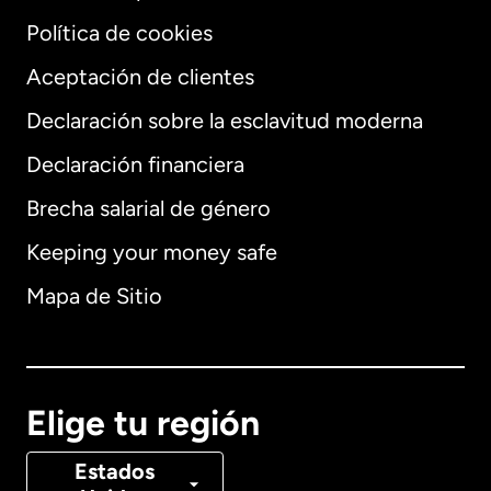
Política de cookies
Aceptación de clientes
Declaración sobre la esclavitud moderna
Internacional
English
Declaración financiera
Brecha salarial de género
Keeping your money safe
Alemania
Mapa de Sitio
Australia
Canadá
English
Elige tu región
Canadá
Français
Estados