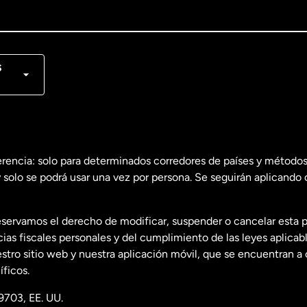
lish
nçais
s
erencia: solo para determinados corredores de países y métodos
 solo se podrá usar una vez por persona. Se seguirán aplicando 
dos
English
servamos el derecho de modificar, suspender o cancelar esta 
dos
Español
s fiscales personales y del cumplimiento de las leyes aplicab
tro sitio web y nuestra aplicación móvil, que se encuentran a 
ficos.
9703, EE. UU.