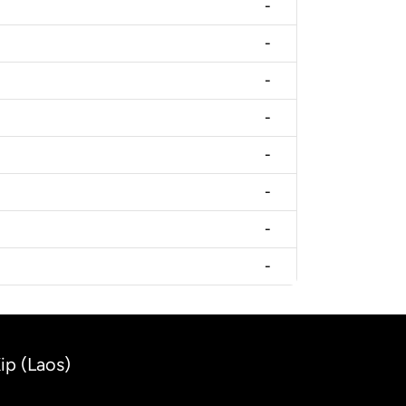
-
-
-
-
-
-
-
-
ip (Laos)