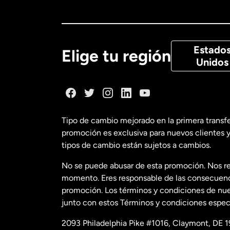
Canadá
Eng
Canadá
Fra
Estado
Elige tu región
Unidos
Dinamarca
España
Tipo de cambio mejorado en la primera transf
promoción es exclusiva para nuevos clientes y
Estados Uni
tipos de cambio están sujetos a cambios.
No se puede abusar de esta promoción. Nos re
Estados Uni
momento. Eres responsable de las consecuencia
promoción. Los términos y condiciones de nues
junto con estos Términos y condiciones especí
Francia
2093 Philadelphia Pike #1016, Claymont, DE 1