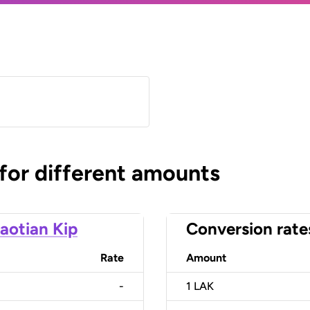
 for different amounts
aotian Kip
Conversion rate
Rate
Amount
-
1
LAK