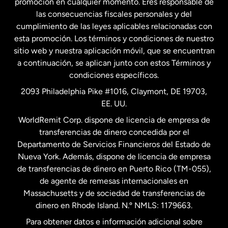
promoción en cualquier momento. Eres responsable de
las consecuencias fiscales personales y del
Malasia
cumplimiento de las leyes aplicables relacionadas con
esta promoción. Los términos y condiciones de nuestro
Nueva Zelanda
sitio web y nuestra aplicación móvil, que se encuentran
a continuación, se aplican junto con estos Términos y
condiciones específicos.
Países Bajos
2093 Philadelphia Pike #1016, Claymont, DE 19703,
EE. UU.
Reino Unido
WorldRemit Corp. dispone de licencia de empresa de
transferencias de dinero concedida por el
Suecia
Departamento de Servicios Financieros del Estado de
Nueva York. Además, dispone de licencia de empresa
de transferencias de dinero en Puerto Rico (TM-055),
de agente de remesas internacionales en
Massachusetts y de sociedad de transferencias de
dinero en Rhode Island. N.º NMLS: 1179663.
Para obtener datos e información adicional sobre