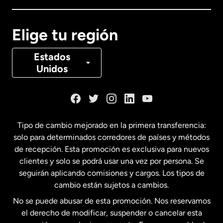
Canadá
English
Elige tu región
Canadá
Français
Estados
Unidos
Dinamarca
España
Tipo de cambio mejorado en la primera transferencia:
solo para determinados corredores de países y métodos
Estados Unidos
English
de recepción. Esta promoción es exclusiva para nuevos
clientes y solo se podrá usar una vez por persona. Se
seguirán aplicando comisiones y cargos. Los tipos de
Estados Unidos
Español
cambio están sujetos a cambios.
No se puede abusar de esta promoción. Nos reservamos
Francia
el derecho de modificar, suspender o cancelar esta