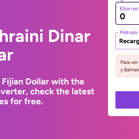
Ellos re
hraini Dinar
Método 
Recarg
ar
Para ver
y Bahrai
Fijian Dollar with the
erter, check the latest
s for free.