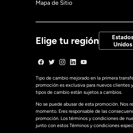
Mapa de Sitio
Canadá
Eng
Canadá
Fra
Estado
Elige tu región
Unidos
Dinamarca
España
Tipo de cambio mejorado en la primera transf
promoción es exclusiva para nuevos clientes y
Estados Uni
tipos de cambio están sujetos a cambios.
No se puede abusar de esta promoción. Nos re
Estados Uni
momento. Eres responsable de las consecuencia
promoción. Los términos y condiciones de nues
junto con estos Términos y condiciones especí
Francia