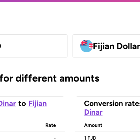
)
Fijian Dolla
 for different amounts
Dinar
to
Fijian
Conversion rate
Dinar
Rate
Amount
-
1
FJD