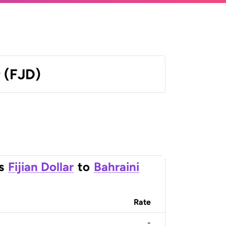
r (FJD)
s
Fijian Dollar
to
Bahraini
Rate
-