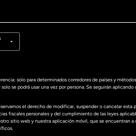
lish
nçais
s
erencia: solo para determinados corredores de países y métodos
 solo se podrá usar una vez por persona. Se seguirán aplicando 
dos
English
servamos el derecho de modificar, suspender o cancelar esta 
dos
Español
s fiscales personales y del cumplimiento de las leyes aplicab
tro sitio web y nuestra aplicación móvil, que se encuentran a 
ficos.