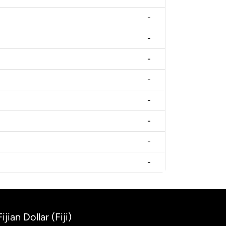
-
-
-
-
-
-
-
-
jian Dollar (Fiji)