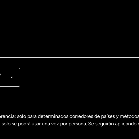
lish
nçais
s
erencia: solo para determinados corredores de países y métodos
 solo se podrá usar una vez por persona. Se seguirán aplicando 
dos
English