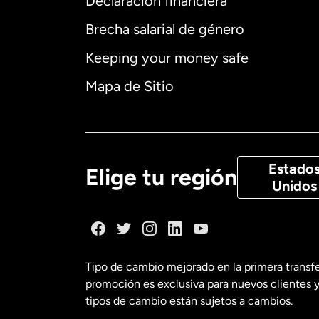
Declaración financiera
Brecha salarial de género
Alemania
Keeping your money safe
Australia
Mapa de Sitio
Canadá
Eng
Canadá
Fra
Estado
Elige tu región
Unidos
Dinamarca
España
Tipo de cambio mejorado en la primera transf
promoción es exclusiva para nuevos clientes y
Estados Uni
tipos de cambio están sujetos a cambios.