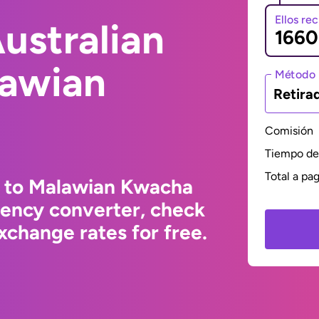
Ellos re
ustralian
lawian
Método 
Retira
Comisión
Tiempo de 
Total a pa
r to Malawian Kwacha
rency converter, check
change rates for free.