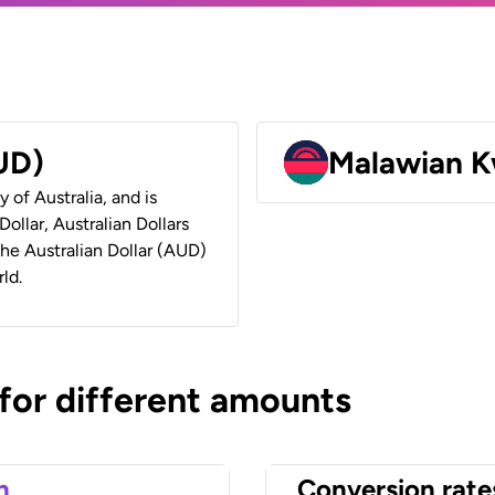
AUD)
Malawian 
y of Australia, and is
ollar, Australian Dollars
 the Australian Dollar (AUD)
ld.
 for different amounts
n
Conversion rate