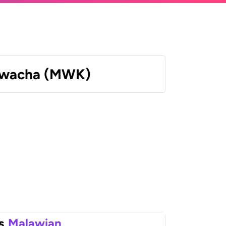
Kwacha (MWK)
s
Malawian