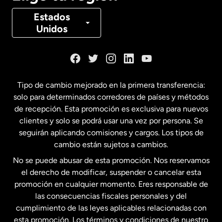
Canadá
Français
Estados
Unidos
Dinamarca
España
Tipo de cambio mejorado en la primera transferencia:
solo para determinados corredores de países y métodos
Estados Unidos
English
de recepción. Esta promoción es exclusiva para nuevos
clientes y solo se podrá usar una vez por persona. Se
seguirán aplicando comisiones y cargos. Los tipos de
Estados Unidos
Español
cambio están sujetos a cambios.
No se puede abusar de esta promoción. Nos reservamos
Francia
el derecho de modificar, suspender o cancelar esta
promoción en cualquier momento. Eres responsable de
las consecuencias fiscales personales y del
Malasia
cumplimiento de las leyes aplicables relacionadas con
esta promoción. Los términos y condiciones de nuestro