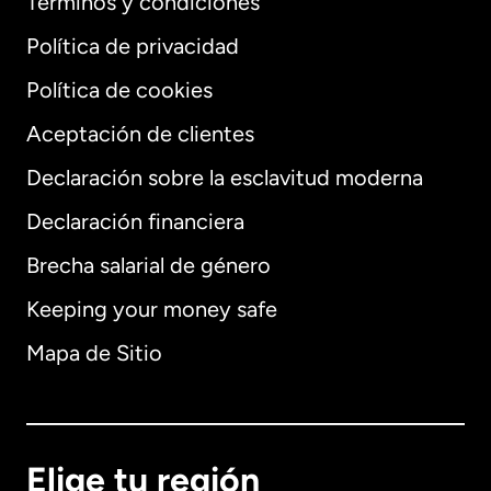
Términos y condiciones
Política de privacidad
Política de cookies
Aceptación de clientes
Declaración sobre la esclavitud moderna
Internacional
English
Declaración financiera
Brecha salarial de género
Keeping your money safe
Alemania
Mapa de Sitio
Australia
Canadá
English
Elige tu región