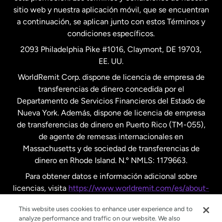
Nueva Zelanda
sitio web y nuestra aplicación móvil, que se encuentran
a continuación, se aplican junto con estos Términos y
condiciones específicos.
Países Bajos
2093 Philadelphia Pike #1016, Claymont, DE 19703,
EE. UU.
Reino Unido
WorldRemit Corp. dispone de licencia de empresa de
transferencias de dinero concedida por el
Suecia
Departamento de Servicios Financieros del Estado de
Nueva York. Además, dispone de licencia de empresa
de transferencias de dinero en Puerto Rico (TM-055),
de agente de remesas internacionales en
Massachusetts y de sociedad de transferencias de
dinero en Rhode Island. N.º NMLS: 1179663.
Para obtener datos e información adicional sobre
licencias, visita
https://www.worldremit.com/es/about-
us/disclosures
.
This website uses cookies to enhance user experience and to
analyze performance and traffic on our website. We also