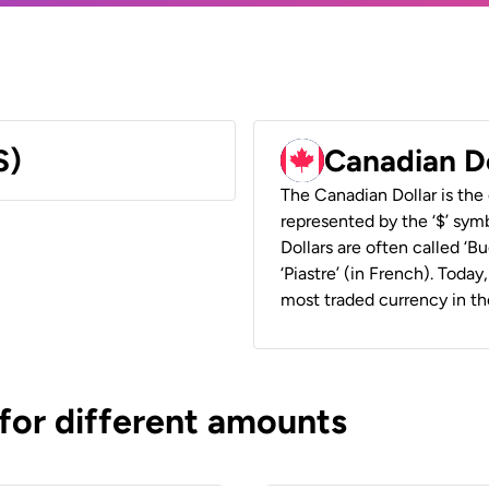
S)
Canadian D
The Canadian Dollar is the 
represented by the ‘$’ symb
Dollars are often called ‘Bu
‘Piastre’ (in French). Toda
most traded currency in th
 for different amounts