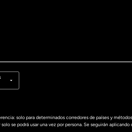
lish
nçais
s
erencia: solo para determinados corredores de países y métodos
 solo se podrá usar una vez por persona. Se seguirán aplicando 
dos
English