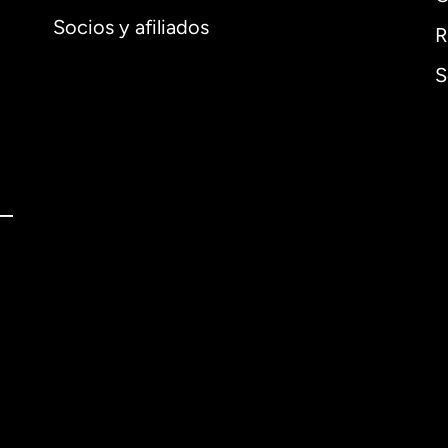
Socios y afiliados
R
S
l
English