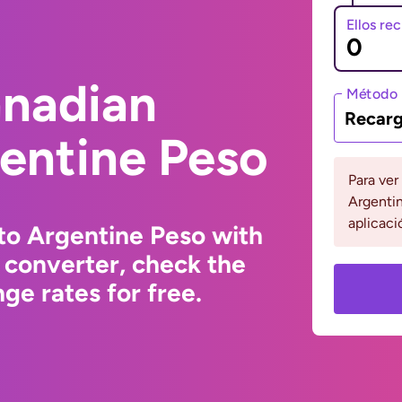
Ellos re
anadian
Método 
Recarg
gentine Peso
Para ver
Argentin
aplicaci
to Argentine Peso with
 converter, check the
ge rates for free.