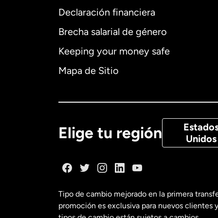
Declaración financiera
Brecha salarial de género
Alemania
Keeping your money safe
Australia
Mapa de Sitio
Canadá
Eng
Canadá
Fra
Estado
Elige tu región
Unidos
Dinamarca
España
Tipo de cambio mejorado en la primera transf
promoción es exclusiva para nuevos clientes y
Estados Uni
tipos de cambio están sujetos a cambios.