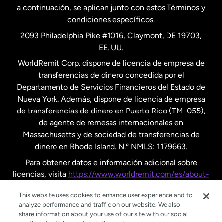
a continuación, se aplican junto con estos Términos y
condiciones específicos.
Países Bajos
2093 Philadelphia Pike #1016, Claymont, DE 19703,
EE. UU.
Reino Unido
WorldRemit Corp. dispone de licencia de empresa de
transferencias de dinero concedida por el
Suecia
Departamento de Servicios Financieros del Estado de
Nueva York. Además, dispone de licencia de empresa
de transferencias de dinero en Puerto Rico (TM-055),
de agente de remesas internacionales en
Massachusetts y de sociedad de transferencias de
dinero en Rhode Island. N.º NMLS: 1179663.
Para obtener datos e información adicional sobre
licencias, visita
https://www.worldremit.com/es/about-
us/disclosures
.
This website uses cookies to enhance user experience and to
analyze performance and traffic on our website. We also
share information about your use of our site with our social