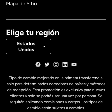
Mapa de Sitio
Australia
Canadá
English
Elige tu región
Canadá
Français
Estados
Unidos
Dinamarca
España
Tipo de cambio mejorado en la primera transferencia:
solo para determinados corredores de países y métodos
Estados Unidos
English
de recepción. Esta promoción es exclusiva para nuevos
clientes y solo se podrá usar una vez por persona. Se
seguirán aplicando comisiones y cargos. Los tipos de
Estados Unidos
Español
cambio están sujetos a cambios.