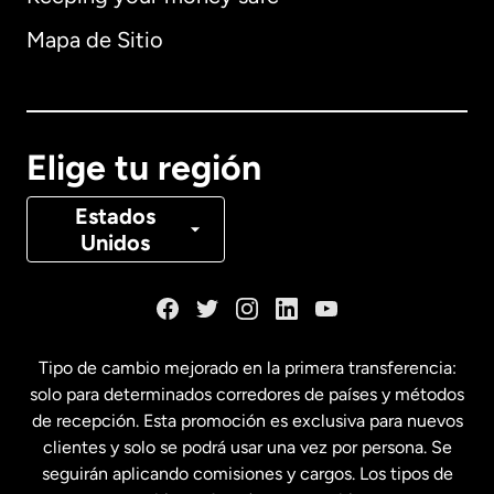
Alemania
Mapa de Sitio
Australia
Canadá
English
Elige tu región
Canadá
Français
Estados
Unidos
Dinamarca
España
Tipo de cambio mejorado en la primera transferencia:
solo para determinados corredores de países y métodos
Estados Unidos
English
de recepción. Esta promoción es exclusiva para nuevos
clientes y solo se podrá usar una vez por persona. Se
seguirán aplicando comisiones y cargos. Los tipos de
Estados Unidos
Español