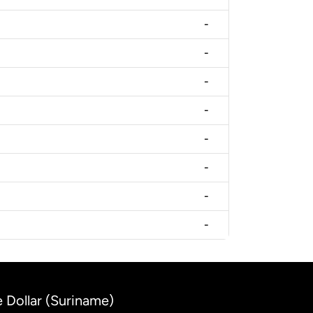
-
-
-
-
-
-
-
-
 Dollar (Suriname)