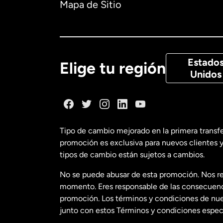
Mapa de Sitio
Canadá
Eng
Canadá
Fra
Estado
Elige tu región
Unidos
Dinamarca
España
Tipo de cambio mejorado en la primera transf
promoción es exclusiva para nuevos clientes y
Estados Uni
tipos de cambio están sujetos a cambios.
No se puede abusar de esta promoción. Nos re
Estados Uni
momento. Eres responsable de las consecuencia
promoción. Los términos y condiciones de nues
junto con estos Términos y condiciones especí
Francia