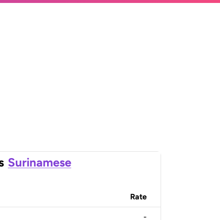
s
Surinamese
Rate
-