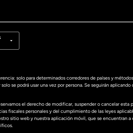
lish
nçais
s
erencia: solo para determinados corredores de países y métodos
 solo se podrá usar una vez por persona. Se seguirán aplicando 
dos
English
servamos el derecho de modificar, suspender o cancelar esta 
dos
Español
s fiscales personales y del cumplimiento de las leyes aplicab
tro sitio web y nuestra aplicación móvil, que se encuentran a 
ficos.