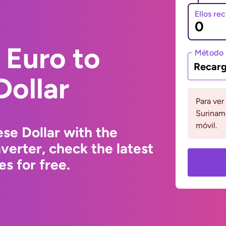
Ellos re
 Euro to
Método 
Recarg
Dollar
Para ver
Suriname
móvil.
se Dollar with the
erter, check the latest
s for free.