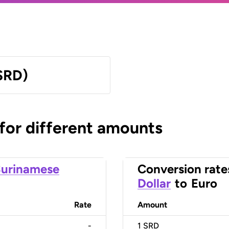
SRD)
 for different amounts
urinamese
Conversion rate
Dollar
to
Euro
Rate
Amount
-
1
SRD