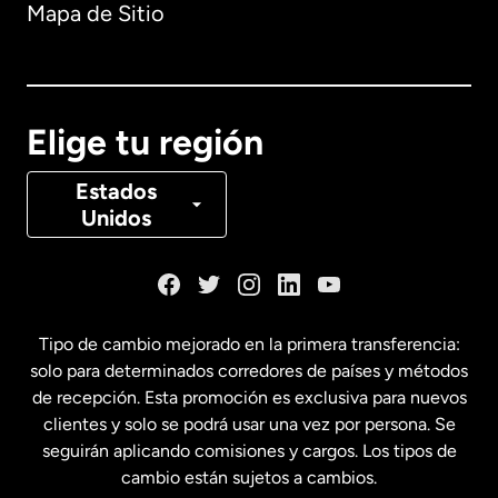
Mapa de Sitio
Australia
Canadá
English
Elige tu región
Canadá
Français
Estados
Unidos
Dinamarca
España
Tipo de cambio mejorado en la primera transferencia:
solo para determinados corredores de países y métodos
Estados Unidos
English
de recepción. Esta promoción es exclusiva para nuevos
clientes y solo se podrá usar una vez por persona. Se
seguirán aplicando comisiones y cargos. Los tipos de
Estados Unidos
Español
cambio están sujetos a cambios.