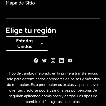
Mapa de Sitio
Australia
Canadá
English
Elige tu región
Canadá
Français
Estados
Unidos
Dinamarca
España
Tipo de cambio mejorado en la primera transferencia:
solo para determinados corredores de países y métodos
Estados Unidos
English
de recepción. Esta promoción es exclusiva para nuevos
clientes y solo se podrá usar una vez por persona. Se
seguirán aplicando comisiones y cargos. Los tipos de
Estados Unidos
Español
cambio están sujetos a cambios.