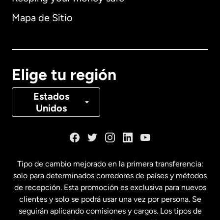
Alemania
Mapa de Sitio
Australia
Canadá
English
Elige tu región
Canadá
Français
Estados
Unidos
Dinamarca
España
Tipo de cambio mejorado en la primera transferencia:
solo para determinados corredores de países y métodos
Estados Unidos
English
de recepción. Esta promoción es exclusiva para nuevos
clientes y solo se podrá usar una vez por persona. Se
seguirán aplicando comisiones y cargos. Los tipos de
Estados Unidos
Español