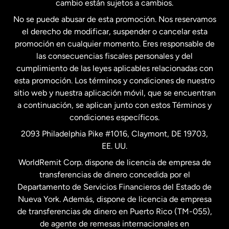
cambio están sujetos a cambios.
No se puede abusar de esta promoción. Nos reservamos
Francia
el derecho de modificar, suspender o cancelar esta
promoción en cualquier momento. Eres responsable de
las consecuencias fiscales personales y del
Malasia
cumplimiento de las leyes aplicables relacionadas con
esta promoción. Los términos y condiciones de nuestro
Nueva Zelanda
sitio web y nuestra aplicación móvil, que se encuentran
a continuación, se aplican junto con estos Términos y
condiciones específicos.
Países Bajos
2093 Philadelphia Pike #1016, Claymont, DE 19703,
EE. UU.
Reino Unido
WorldRemit Corp. dispone de licencia de empresa de
transferencias de dinero concedida por el
Suecia
Departamento de Servicios Financieros del Estado de
Nueva York. Además, dispone de licencia de empresa
de transferencias de dinero en Puerto Rico (TM-055),
de agente de remesas internacionales en