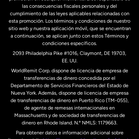
las consecuencias fiscales personales y del
Malasia
cumplimiento de las leyes aplicables relacionadas con
esta promoción. Los términos y condiciones de nuestro
Nueva Zelanda
sitio web y nuestra aplicación móvil, que se encuentran
a continuación, se aplican junto con estos Términos y
condiciones específicos.
Países Bajos
2093 Philadelphia Pike #1016, Claymont, DE 19703,
EE. UU.
Reino Unido
WorldRemit Corp. dispone de licencia de empresa de
transferencias de dinero concedida por el
Suecia
Departamento de Servicios Financieros del Estado de
Nueva York. Además, dispone de licencia de empresa
de transferencias de dinero en Puerto Rico (TM-055),
de agente de remesas internacionales en
Massachusetts y de sociedad de transferencias de
dinero en Rhode Island. N.º NMLS: 1179663.
Para obtener datos e información adicional sobre