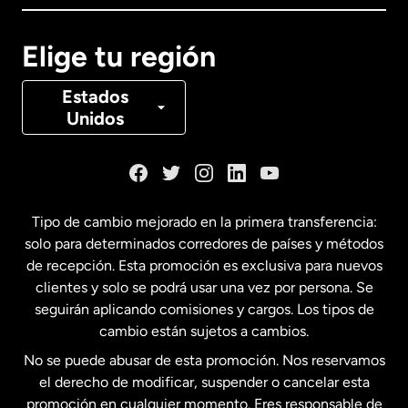
Canadá
English
Elige tu región
Canadá
Français
Estados
Unidos
Dinamarca
España
Tipo de cambio mejorado en la primera transferencia:
solo para determinados corredores de países y métodos
Estados Unidos
English
de recepción. Esta promoción es exclusiva para nuevos
clientes y solo se podrá usar una vez por persona. Se
seguirán aplicando comisiones y cargos. Los tipos de
Estados Unidos
Español
cambio están sujetos a cambios.
No se puede abusar de esta promoción. Nos reservamos
Francia
el derecho de modificar, suspender o cancelar esta
promoción en cualquier momento. Eres responsable de