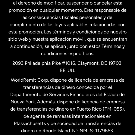
el derecho de modificar, suspender o cancelar esta
promoción en cualquier momento. Eres responsable de
las consecuencias fiscales personales y del
Malasia
cumplimiento de las leyes aplicables relacionadas con
esta promoción. Los términos y condiciones de nuestro
Nueva Zelanda
sitio web y nuestra aplicación móvil, que se encuentran
a continuación, se aplican junto con estos Términos y
condiciones específicos.
Países Bajos
2093 Philadelphia Pike #1016, Claymont, DE 19703,
EE. UU.
Reino Unido
WorldRemit Corp. dispone de licencia de empresa de
transferencias de dinero concedida por el
Suecia
Departamento de Servicios Financieros del Estado de
Nueva York. Además, dispone de licencia de empresa
de transferencias de dinero en Puerto Rico (TM-055),
de agente de remesas internacionales en
Massachusetts y de sociedad de transferencias de
dinero en Rhode Island. N.º NMLS: 1179663.