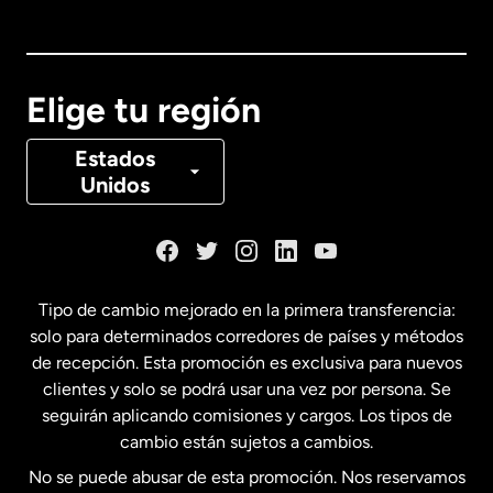
Australia
Canadá
English
Elige tu región
Canadá
Français
Estados
Unidos
Dinamarca
España
Tipo de cambio mejorado en la primera transferencia:
solo para determinados corredores de países y métodos
Estados Unidos
English
de recepción. Esta promoción es exclusiva para nuevos
clientes y solo se podrá usar una vez por persona. Se
seguirán aplicando comisiones y cargos. Los tipos de
Estados Unidos
Español
cambio están sujetos a cambios.
No se puede abusar de esta promoción. Nos reservamos
Francia