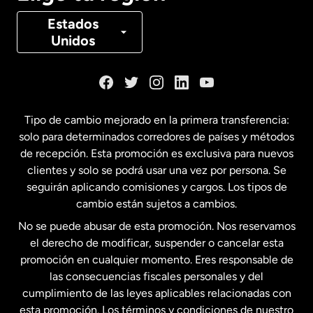
Canadá
Français
Estados
Unidos
Dinamarca
España
Tipo de cambio mejorado en la primera transferencia:
solo para determinados corredores de países y métodos
Estados Unidos
English
de recepción. Esta promoción es exclusiva para nuevos
clientes y solo se podrá usar una vez por persona. Se
seguirán aplicando comisiones y cargos. Los tipos de
Estados Unidos
Español
cambio están sujetos a cambios.
No se puede abusar de esta promoción. Nos reservamos
Francia
el derecho de modificar, suspender o cancelar esta
promoción en cualquier momento. Eres responsable de
las consecuencias fiscales personales y del
Malasia
cumplimiento de las leyes aplicables relacionadas con
esta promoción. Los términos y condiciones de nuestro