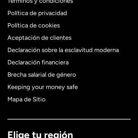
Términos y condiciones
Política de privacidad
Política de cookies
Aceptación de clientes
Declaración sobre la esclavitud moderna
Internacional
English
Declaración financiera
Brecha salarial de género
Keeping your money safe
Alemania
Mapa de Sitio
Australia
Canadá
English
Elige tu región