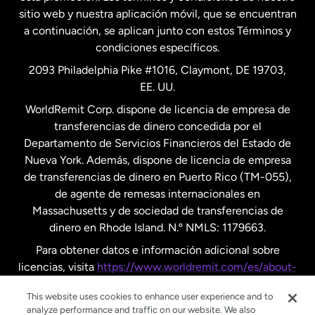
Nueva Zelanda
sitio web y nuestra aplicación móvil, que se encuentran
a continuación, se aplican junto con estos Términos y
condiciones específicos.
Países Bajos
2093 Philadelphia Pike #1016, Claymont, DE 19703,
EE. UU.
Reino Unido
WorldRemit Corp. dispone de licencia de empresa de
transferencias de dinero concedida por el
Suecia
Departamento de Servicios Financieros del Estado de
Nueva York. Además, dispone de licencia de empresa
de transferencias de dinero en Puerto Rico (TM-055),
de agente de remesas internacionales en
Massachusetts y de sociedad de transferencias de
dinero en Rhode Island. N.º NMLS: 1179663.
Para obtener datos e información adicional sobre
licencias, visita
https://www.worldremit.com/es/about-
us/disclosures
.
This website uses cookies to enhance user experience and to
analyze performance and traffic on our website. We also