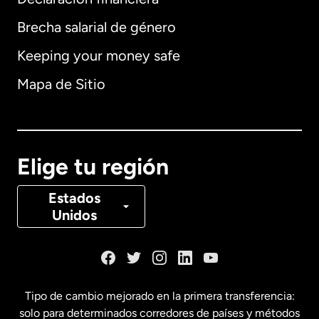
Brecha salarial de género
Keeping your money safe
Alemania
Mapa de Sitio
Australia
Canadá
English
Elige tu región
Canadá
Français
Estados
Unidos
Dinamarca
España
Tipo de cambio mejorado en la primera transferencia:
solo para determinados corredores de países y métodos