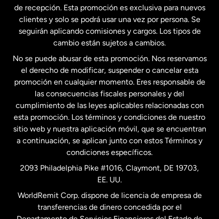
Estados Unidos
English
de recepción. Esta promoción es exclusiva para nuevos
clientes y solo se podrá usar una vez por persona. Se
seguirán aplicando comisiones y cargos. Los tipos de
Estados Unidos
Español
cambio están sujetos a cambios.
No se puede abusar de esta promoción. Nos reservamos
Francia
el derecho de modificar, suspender o cancelar esta
promoción en cualquier momento. Eres responsable de
las consecuencias fiscales personales y del
Malasia
cumplimiento de las leyes aplicables relacionadas con
esta promoción. Los términos y condiciones de nuestro
Nueva Zelanda
sitio web y nuestra aplicación móvil, que se encuentran
a continuación, se aplican junto con estos Términos y
condiciones específicos.
Países Bajos
2093 Philadelphia Pike #1016, Claymont, DE 19703,
EE. UU.
Reino Unido
WorldRemit Corp. dispone de licencia de empresa de
transferencias de dinero concedida por el
Suecia
Departamento de Servicios Financieros del Estado de