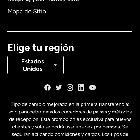
Alemania
Mapa de Sitio
Australia
Canadá
English
Elige tu región
Canadá
Français
Estados
Unidos
Dinamarca
España
Tipo de cambio mejorado en la primera transferencia:
solo para determinados corredores de países y métodos
Estados Unidos
English
de recepción. Esta promoción es exclusiva para nuevos
clientes y solo se podrá usar una vez por persona. Se
seguirán aplicando comisiones y cargos. Los tipos de
Estados Unidos
Español