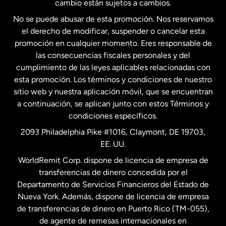
cambio están sujetos a cambios.
No se puede abusar de esta promoción. Nos reservamos
Francia
el derecho de modificar, suspender o cancelar esta
promoción en cualquier momento. Eres responsable de
las consecuencias fiscales personales y del
Malasia
cumplimiento de las leyes aplicables relacionadas con
esta promoción. Los términos y condiciones de nuestro
Nueva Zelanda
sitio web y nuestra aplicación móvil, que se encuentran
a continuación, se aplican junto con estos Términos y
condiciones específicos.
Países Bajos
2093 Philadelphia Pike #1016, Claymont, DE 19703,
EE. UU.
Reino Unido
WorldRemit Corp. dispone de licencia de empresa de
transferencias de dinero concedida por el
Suecia
Departamento de Servicios Financieros del Estado de
Nueva York. Además, dispone de licencia de empresa
de transferencias de dinero en Puerto Rico (TM-055),
de agente de remesas internacionales en