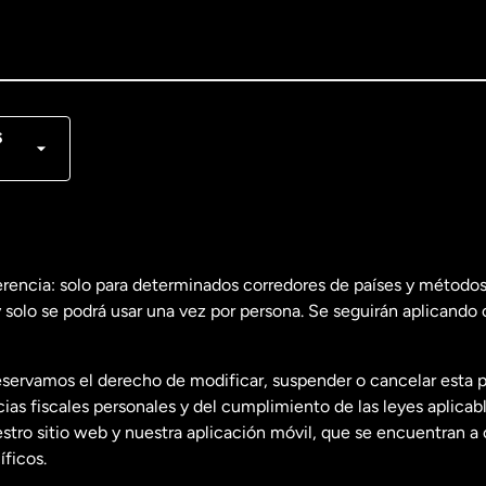
lish
nçais
s
erencia: solo para determinados corredores de países y métodos
 solo se podrá usar una vez por persona. Se seguirán aplicando 
dos
English
servamos el derecho de modificar, suspender o cancelar esta 
dos
Español
s fiscales personales y del cumplimiento de las leyes aplicab
tro sitio web y nuestra aplicación móvil, que se encuentran a 
ficos.