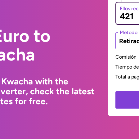
Ellos re
uro to
Método 
Retira
acha
Comisión
Tiempo de 
Total a pa
 Kwacha with the
erter, check the latest
es for free.