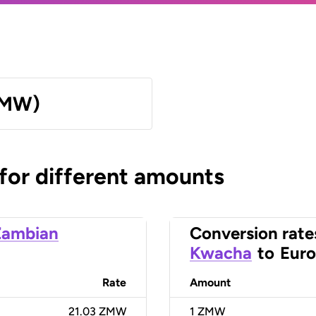
ZMW)
 for different amounts
Zambian
Conversion rate
Kwacha
to
Euro
Rate
Amount
21.03 ZMW
1
ZMW