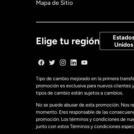
Mapa de Sitio
Canadá
Eng
Canadá
Fra
Estado
Elige tu región
Unidos
Dinamarca
España
Tipo de cambio mejorado en la primera transf
promoción es exclusiva para nuevos clientes y
Estados Uni
tipos de cambio están sujetos a cambios.
No se puede abusar de esta promoción. Nos re
Estados Uni
momento. Eres responsable de las consecuencia
promoción. Los términos y condiciones de nues
junto con estos Términos y condiciones especí
Francia