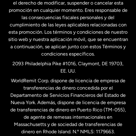
el derecho de modificar, suspender o cancelar esta
promoción en cualquier momento. Eres responsable de
las consecuencias fiscales personales y del
Malasia
cumplimiento de las leyes aplicables relacionadas con
esta promoción. Los términos y condiciones de nuestro
Nueva Zelanda
sitio web y nuestra aplicación móvil, que se encuentran
a continuación, se aplican junto con estos Términos y
condiciones específicos.
Países Bajos
2093 Philadelphia Pike #1016, Claymont, DE 19703,
EE. UU.
Reino Unido
WorldRemit Corp. dispone de licencia de empresa de
transferencias de dinero concedida por el
Suecia
Departamento de Servicios Financieros del Estado de
Nueva York. Además, dispone de licencia de empresa
de transferencias de dinero en Puerto Rico (TM-055),
de agente de remesas internacionales en
Massachusetts y de sociedad de transferencias de
dinero en Rhode Island. N.º NMLS: 1179663.