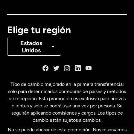
Australia
Canadá
English
Elige tu región
Canadá
Français
Estados
Unidos
Dinamarca
España
Tipo de cambio mejorado en la primera transferencia:
solo para determinados corredores de países y métodos
Estados Unidos
English
de recepción. Esta promoción es exclusiva para nuevos
clientes y solo se podrá usar una vez por persona. Se
seguirán aplicando comisiones y cargos. Los tipos de
Estados Unidos
Español
cambio están sujetos a cambios.
No se puede abusar de esta promoción. Nos reservamos
Francia