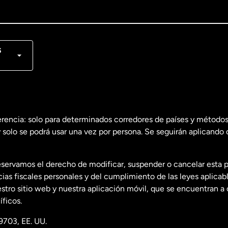
lish
nçais
s
erencia: solo para determinados corredores de países y métodos
 solo se podrá usar una vez por persona. Se seguirán aplicando 
dos
English
servamos el derecho de modificar, suspender o cancelar esta 
dos
Español
s fiscales personales y del cumplimiento de las leyes aplicab
tro sitio web y nuestra aplicación móvil, que se encuentran a 
ficos.
9703, EE. UU.