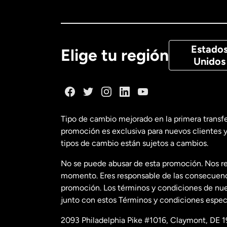
Canadá
Eng
Canadá
Fra
Estado
Elige tu región
Unidos
Dinamarca
España
Tipo de cambio mejorado en la primera transf
promoción es exclusiva para nuevos clientes y
Estados Uni
tipos de cambio están sujetos a cambios.
No se puede abusar de esta promoción. Nos re
Estados Uni
momento. Eres responsable de las consecuencia
promoción. Los términos y condiciones de nues
junto con estos Términos y condiciones especí
Francia
2093 Philadelphia Pike #1016, Claymont, DE 1