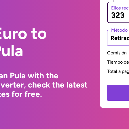
Ellos re
uro to
Método 
Retira
ula
Comisión
Tiempo de 
Total a pa
n Pula with the
erter, check the latest
s for free.