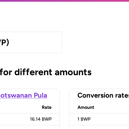
WP)
 for different amounts
otswanan Pula
Conversion rate
Rate
Amount
16.14 BWP
1
BWP