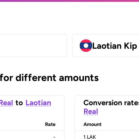
Laotian Kip
 for different amounts
 Real
to
Laotian
Conversion rate
Real
Rate
Amount
-
1
LAK