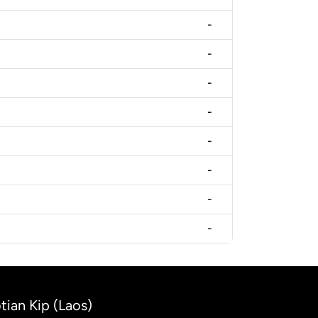
-
-
-
-
-
-
-
-
otian Kip (Laos)