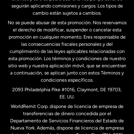
seguirán aplicando comisiones y cargos. Los tipos de
Estados Unidos
Español
cambio están sujetos a cambios.
No se puede abusar de esta promoción. Nos reservamos
Francia
el derecho de modificar, suspender o cancelar esta
promoción en cualquier momento. Eres responsable de
las consecuencias fiscales personales y del
Malasia
cumplimiento de las leyes aplicables relacionadas con
esta promoción. Los términos y condiciones de nuestro
Nueva Zelanda
sitio web y nuestra aplicación móvil, que se encuentran
a continuación, se aplican junto con estos Términos y
condiciones específicos.
Países Bajos
2093 Philadelphia Pike #1016, Claymont, DE 19703,
EE. UU.
Reino Unido
WorldRemit Corp. dispone de licencia de empresa de
transferencias de dinero concedida por el
Suecia
Departamento de Servicios Financieros del Estado de
Nueva York. Además, dispone de licencia de empresa