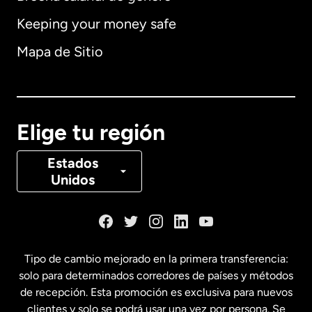
Keeping your money safe
Alemania
Mapa de Sitio
Australia
Canadá
English
Elige tu región
Canadá
Français
Estados
Unidos
Dinamarca
España
Tipo de cambio mejorado en la primera transferencia:
solo para determinados corredores de países y métodos
Estados Unidos
English
de recepción. Esta promoción es exclusiva para nuevos
clientes y solo se podrá usar una vez por persona. Se