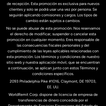
Estados Unidos
English
de recepción. Esta promoción es exclusiva para nuevos
clientes y solo se podrá usar una vez por persona. Se
seguirán aplicando comisiones y cargos. Los tipos de
Estados Unidos
Español
cambio están sujetos a cambios.
No se puede abusar de esta promoción. Nos reservamos
Francia
el derecho de modificar, suspender o cancelar esta
promoción en cualquier momento. Eres responsable de
las consecuencias fiscales personales y del
Malasia
cumplimiento de las leyes aplicables relacionadas con
esta promoción. Los términos y condiciones de nuestro
Nueva Zelanda
sitio web y nuestra aplicación móvil, que se encuentran
a continuación, se aplican junto con estos Términos y
condiciones específicos.
Países Bajos
2093 Philadelphia Pike #1016, Claymont, DE 19703,
EE. UU.
Reino Unido
WorldRemit Corp. dispone de licencia de empresa de
transferencias de dinero concedida por el
Suecia
Departamento de Servicios Financieros del Estado de