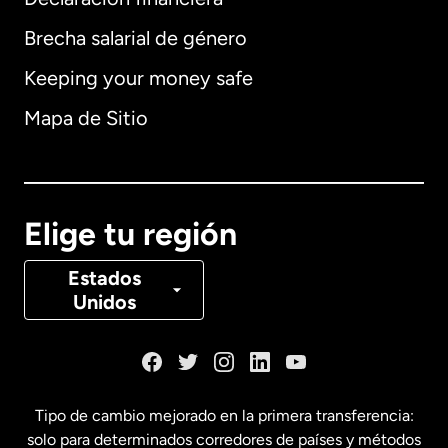
Brecha salarial de género
Keeping your money safe
Alemania
Mapa de Sitio
Australia
Canadá
English
Elige tu región
Canadá
Français
Estados
Unidos
Dinamarca
España
Tipo de cambio mejorado en la primera transferencia:
solo para determinados corredores de países y métodos