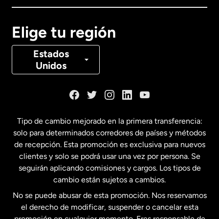
Canadá
English
Elige tu región
Canadá
Français
Estados
Unidos
Dinamarca
España
Tipo de cambio mejorado en la primera transferencia:
solo para determinados corredores de países y métodos
Estados Unidos
English
de recepción. Esta promoción es exclusiva para nuevos
clientes y solo se podrá usar una vez por persona. Se
seguirán aplicando comisiones y cargos. Los tipos de
Estados Unidos
Español
cambio están sujetos a cambios.
No se puede abusar de esta promoción. Nos reservamos
Francia
el derecho de modificar, suspender o cancelar esta
promoción en cualquier momento. Eres responsable de