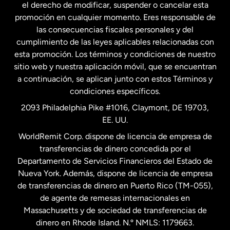
el derecho de modificar, suspender o cancelar esta
promoción en cualquier momento. Eres responsable de
las consecuencias fiscales personales y del
Malasia
cumplimiento de las leyes aplicables relacionadas con
esta promoción. Los términos y condiciones de nuestro
Nueva Zelanda
sitio web y nuestra aplicación móvil, que se encuentran
a continuación, se aplican junto con estos Términos y
condiciones específicos.
Países Bajos
2093 Philadelphia Pike #1016, Claymont, DE 19703,
EE. UU.
Reino Unido
WorldRemit Corp. dispone de licencia de empresa de
transferencias de dinero concedida por el
Suecia
Departamento de Servicios Financieros del Estado de
Nueva York. Además, dispone de licencia de empresa
de transferencias de dinero en Puerto Rico (TM-055),
de agente de remesas internacionales en
Massachusetts y de sociedad de transferencias de
dinero en Rhode Island. N.º NMLS: 1179663.