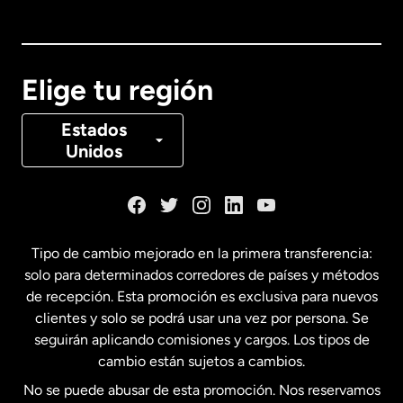
Australia
Canadá
English
Elige tu región
Canadá
Français
Estados
Unidos
Dinamarca
España
Tipo de cambio mejorado en la primera transferencia:
solo para determinados corredores de países y métodos
Estados Unidos
English
de recepción. Esta promoción es exclusiva para nuevos
clientes y solo se podrá usar una vez por persona. Se
seguirán aplicando comisiones y cargos. Los tipos de
Estados Unidos
Español
cambio están sujetos a cambios.
No se puede abusar de esta promoción. Nos reservamos
Francia