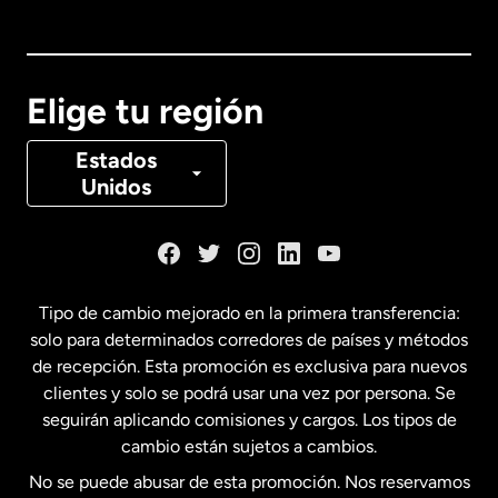
Australia
Canadá
English
Elige tu región
Canadá
Français
Estados
Unidos
Dinamarca
España
Tipo de cambio mejorado en la primera transferencia:
solo para determinados corredores de países y métodos
Estados Unidos
English
de recepción. Esta promoción es exclusiva para nuevos
clientes y solo se podrá usar una vez por persona. Se
seguirán aplicando comisiones y cargos. Los tipos de
Estados Unidos
Español
cambio están sujetos a cambios.
No se puede abusar de esta promoción. Nos reservamos
Francia