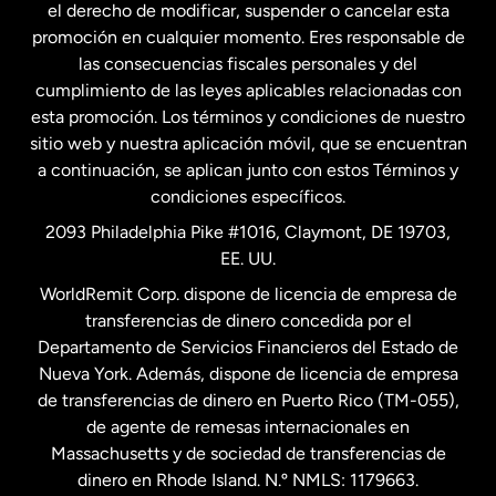
el derecho de modificar, suspender o cancelar esta
promoción en cualquier momento. Eres responsable de
las consecuencias fiscales personales y del
Malasia
cumplimiento de las leyes aplicables relacionadas con
esta promoción. Los términos y condiciones de nuestro
Nueva Zelanda
sitio web y nuestra aplicación móvil, que se encuentran
a continuación, se aplican junto con estos Términos y
condiciones específicos.
Países Bajos
2093 Philadelphia Pike #1016, Claymont, DE 19703,
EE. UU.
Reino Unido
WorldRemit Corp. dispone de licencia de empresa de
transferencias de dinero concedida por el
Suecia
Departamento de Servicios Financieros del Estado de
Nueva York. Además, dispone de licencia de empresa
de transferencias de dinero en Puerto Rico (TM-055),
de agente de remesas internacionales en
Massachusetts y de sociedad de transferencias de
dinero en Rhode Island. N.º NMLS: 1179663.