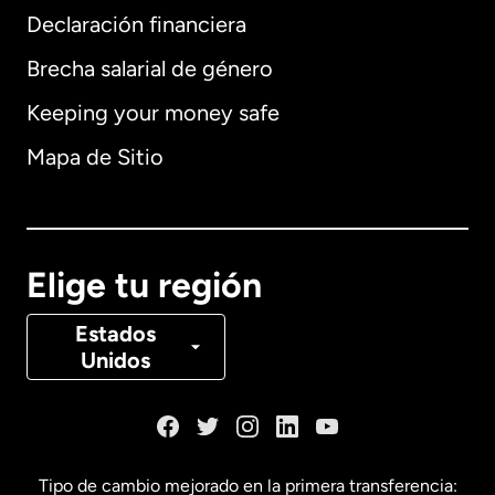
Declaración financiera
Brecha salarial de género
Keeping your money safe
Alemania
Mapa de Sitio
Australia
Canadá
English
Elige tu región
Canadá
Français
Estados
Unidos
Dinamarca
España
Tipo de cambio mejorado en la primera transferencia: