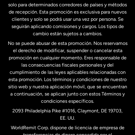
solo para determinados corredores de países y métodos
Estados Unidos
English
de recepción. Esta promoción es exclusiva para nuevos
clientes y solo se podrá usar una vez por persona. Se
seguirán aplicando comisiones y cargos. Los tipos de
Estados Unidos
Español
cambio están sujetos a cambios.
No se puede abusar de esta promoción. Nos reservamos
Francia
el derecho de modificar, suspender o cancelar esta
promoción en cualquier momento. Eres responsable de
las consecuencias fiscales personales y del
Malasia
cumplimiento de las leyes aplicables relacionadas con
esta promoción. Los términos y condiciones de nuestro
Nueva Zelanda
sitio web y nuestra aplicación móvil, que se encuentran
a continuación, se aplican junto con estos Términos y
condiciones específicos.
Países Bajos
2093 Philadelphia Pike #1016, Claymont, DE 19703,
EE. UU.
Reino Unido
WorldRemit Corp. dispone de licencia de empresa de
transferencias de dinero concedida por el