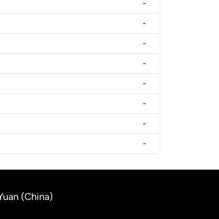
-
-
-
-
-
-
-
-
Yuan (China)