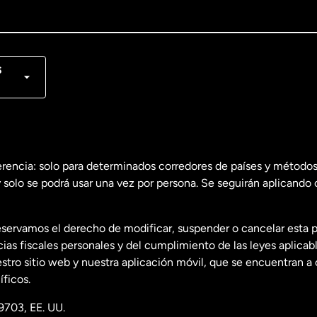
lish
nçais
s
erencia: solo para determinados corredores de países y métodos
 solo se podrá usar una vez por persona. Se seguirán aplicando 
dos
English
servamos el derecho de modificar, suspender o cancelar esta 
dos
Español
s fiscales personales y del cumplimiento de las leyes aplicab
tro sitio web y nuestra aplicación móvil, que se encuentran a 
ficos.
9703, EE. UU.