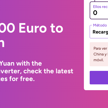
Ellos re
00 Euro to
Método 
Recarg
n
Para ver
China y 
móvil.
Yuan with the
erter, check the latest
s for free.