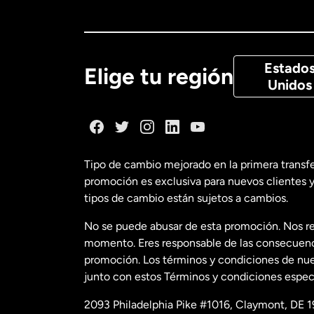
Canadá
Eng
Canadá
Fra
Estado
Elige tu región
Unidos
Dinamarca
España
Tipo de cambio mejorado en la primera transf
promoción es exclusiva para nuevos clientes y
Estados Uni
tipos de cambio están sujetos a cambios.
No se puede abusar de esta promoción. Nos re
Estados Uni
momento. Eres responsable de las consecuencia
promoción. Los términos y condiciones de nues
junto con estos Términos y condiciones especí
Francia
2093 Philadelphia Pike #1016, Claymont, DE 1