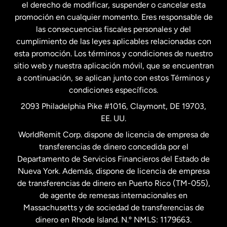
el derecho de modificar, suspender o cancelar esta
promoción en cualquier momento. Eres responsable de
las consecuencias fiscales personales y del
Malasia
cumplimiento de las leyes aplicables relacionadas con
esta promoción. Los términos y condiciones de nuestro
Nueva Zelanda
sitio web y nuestra aplicación móvil, que se encuentran
a continuación, se aplican junto con estos Términos y
condiciones específicos.
Países Bajos
2093 Philadelphia Pike #1016, Claymont, DE 19703,
EE. UU.
Reino Unido
WorldRemit Corp. dispone de licencia de empresa de
transferencias de dinero concedida por el
Suecia
Departamento de Servicios Financieros del Estado de
Nueva York. Además, dispone de licencia de empresa
de transferencias de dinero en Puerto Rico (TM-055),
de agente de remesas internacionales en
Massachusetts y de sociedad de transferencias de
dinero en Rhode Island. N.º NMLS: 1179663.