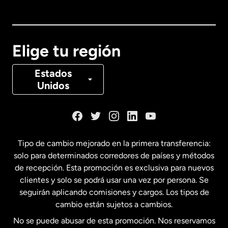
Australia
Canadá
English
Elige tu región
Canadá
Français
Estados
Unidos
Dinamarca
España
Tipo de cambio mejorado en la primera transferencia:
solo para determinados corredores de países y métodos
Estados Unidos
English
de recepción. Esta promoción es exclusiva para nuevos
clientes y solo se podrá usar una vez por persona. Se
seguirán aplicando comisiones y cargos. Los tipos de
Estados Unidos
Español
cambio están sujetos a cambios.
No se puede abusar de esta promoción. Nos reservamos
Francia