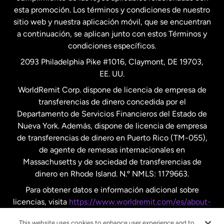
esta promoción. Los términos y condiciones de nuestro
Nueva Zelanda
sitio web y nuestra aplicación móvil, que se encuentran
a continuación, se aplican junto con estos Términos y
condiciones específicos.
Países Bajos
2093 Philadelphia Pike #1016, Claymont, DE 19703,
EE. UU.
Reino Unido
WorldRemit Corp. dispone de licencia de empresa de
transferencias de dinero concedida por el
Suecia
Departamento de Servicios Financieros del Estado de
Nueva York. Además, dispone de licencia de empresa
de transferencias de dinero en Puerto Rico (TM-055),
de agente de remesas internacionales en
Massachusetts y de sociedad de transferencias de
dinero en Rhode Island. N.º NMLS: 1179663.
Para obtener datos e información adicional sobre
licencias, visita
https://www.worldremit.com/es/about-
us/disclosures
.
This website uses cookies to enhance user experience and to