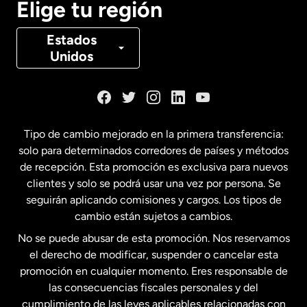
Elige tu región
Canadá
Français
Estados
Unidos
Dinamarca
España
Tipo de cambio mejorado en la primera transferencia:
solo para determinados corredores de países y métodos
Estados Unidos
English
de recepción. Esta promoción es exclusiva para nuevos
clientes y solo se podrá usar una vez por persona. Se
seguirán aplicando comisiones y cargos. Los tipos de
Estados Unidos
Español
cambio están sujetos a cambios.
No se puede abusar de esta promoción. Nos reservamos
Francia
el derecho de modificar, suspender o cancelar esta
promoción en cualquier momento. Eres responsable de
las consecuencias fiscales personales y del
Malasia
cumplimiento de las leyes aplicables relacionadas con